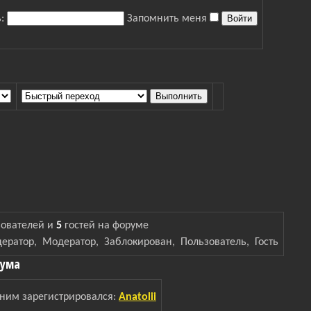
ь:
Запомнить меня
зователей и
5
гостей на форуме
ератор
,
Модератор
,
Заблокирован
,
Пользователь
,
Гость
рума
ним зарегистрировался:
Anatolii