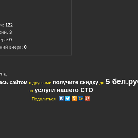
ем:
122
рий:
3
ера:
0
ний вчера:
0
унд
5 бел.ру
получите скидку
есь сайтом
с друзьями
до
услуги нашего СТО
на
Поделиться